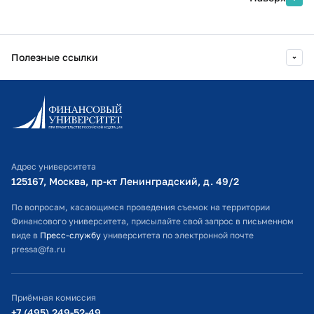
Полезные ссылки
Информационно-образовательный портал
Личный кабинет поступающего
Библиотечно-информационный комплекс
Адрес университета
Оплата обучения
125167, Москва, пр-кт Ленинградский, д. 49/2​
Расписание занятий
По вопросам, касающимся проведения съемок на территории
Финансового университета, присылайте свой запрос в письменном
Студенческий офис
виде в
Пресс-службу
университета по электронной почте
pressa@fa.ru
Официальный адрес электронной почты
ИТ-поддержка
Приёмная комиссия
Министерство просвещения РФ
+7 (495) 249-52-49