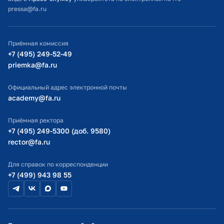
pressa@fa.ru
Официальный адрес электронной почты
ИТ-поддержка
Приёмная комиссия
Министерство просвещения РФ
+7 (495) 249-52-49
priemka@fa.ru
Министерство науки и высшего образования РФ
Официальный адрес электронной почты
academy@fa.ru
Приёмная ректора
+7 (495) 249-5300 (доб. 9580)
rector@fa.ru
Для справок по корреспонденции
+7 (499) 943 98 55