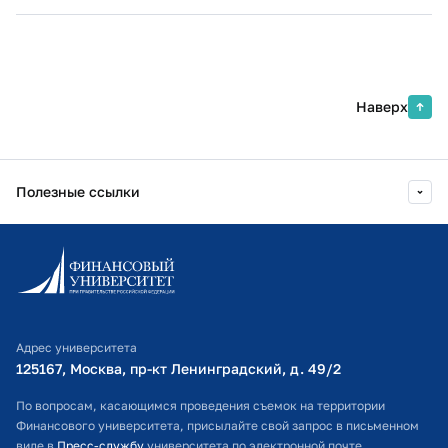
Наверх
Полезные ссылки
Информационно-образовательный портал
Личный кабинет поступающего
Библиотечно-информационный комплекс
Адрес университета
Оплата обучения
125167, Москва, пр-кт Ленинградский, д. 49/2​
Расписание занятий
По вопросам, касающимся проведения съемок на территории
Финансового университета, присылайте свой запрос в письменном
Студенческий офис
виде в
Пресс-службу
университета по электронной почте