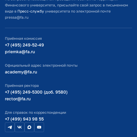
Финансового университета, присылайте свой запрос в письменном
Студенческий офис
виде в
Пресс-службу
университета по электронной почте
pressa@fa.ru
Официальный адрес электронной почты
ИТ-поддержка
Приёмная комиссия
Министерство просвещения РФ
+7 (495) 249-52-49
priemka@fa.ru
Министерство науки и высшего образования РФ
Официальный адрес электронной почты
academy@fa.ru
Приёмная ректора
+7 (495) 249-5300 (доб. 9580)
rector@fa.ru
Для справок по корреспонденции
+7 (499) 943 98 55