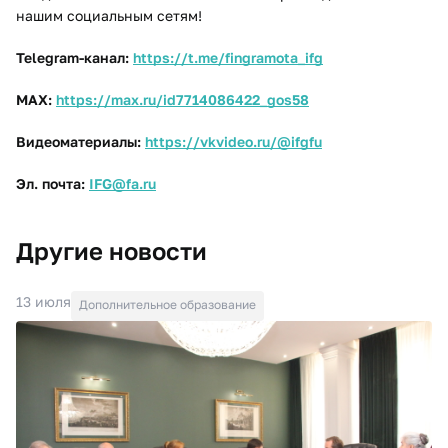
нашим социальным сетям!
Telegram-канал:
https://t.me/fingramota_ifg
МАX:
https://max.ru/id7714086422_gos58
Видеоматериалы:
https://vkvideo.ru/@ifgfu
Эл. почта:
IFG@fa.ru
Другие новости
13 июля
Дополнительное образование