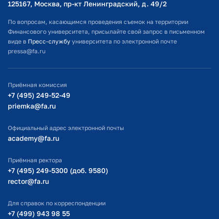
125167, Москва, пр-кт Ленинградский, д. 49/2​
Расписание занятий
По вопросам, касающимся проведения съемок на территории
Финансового университета, присылайте свой запрос в письменном
Студенческий офис
виде в
Пресс-службу
университета по электронной почте
pressa@fa.ru
Официальный адрес электронной почты
ИТ-поддержка
Приёмная комиссия
Министерство просвещения РФ
+7 (495) 249-52-49
priemka@fa.ru
Министерство науки и высшего образования РФ
Официальный адрес электронной почты
academy@fa.ru
Приёмная ректора
+7 (495) 249-5300 (доб. 9580)
rector@fa.ru
Для справок по корреспонденции
+7 (499) 943 98 55