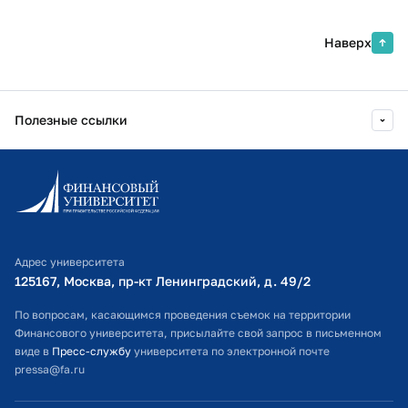
Наверх
Полезные ссылки
Информационно-образовательный портал
Личный кабинет поступающего
Библиотечно-информационный комплекс
Адрес университета
Оплата обучения
125167, Москва, пр-кт Ленинградский, д. 49/2​
Расписание занятий
По вопросам, касающимся проведения съемок на территории
Финансового университета, присылайте свой запрос в письменном
Студенческий офис
виде в
Пресс-службу
университета по электронной почте
pressa@fa.ru
Официальный адрес электронной почты