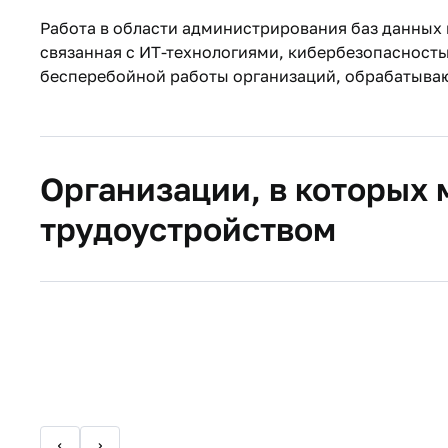
Работа в области администрирования баз данных 
связанная с ИТ-технологиями, кибербезопасность
бесперебойной работы организаций, обрабатыва
Организации, в которых
трудоустройством
АО Центр информационно-коммуникационных
АО «Уфанет»;
ПАО «Башинформсвязь»;
Региональный операционный офис «Уфимск