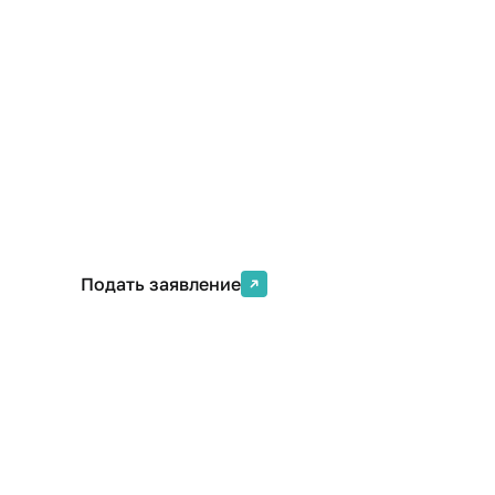
09.02.07 Информационные системы и программи
Форма обучения
Срок обучения
Очная
3 года 10 месяцев
Подать заявление