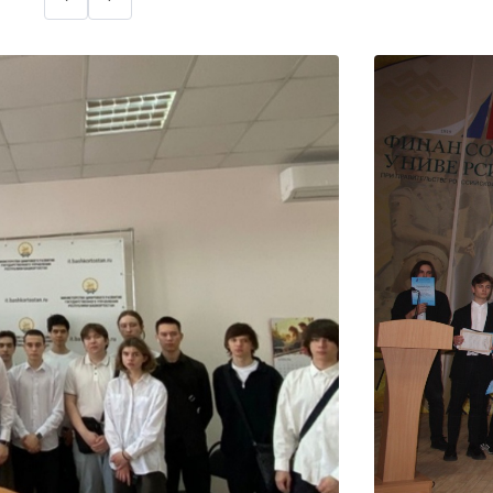
ООО «ПромТрансБанк».