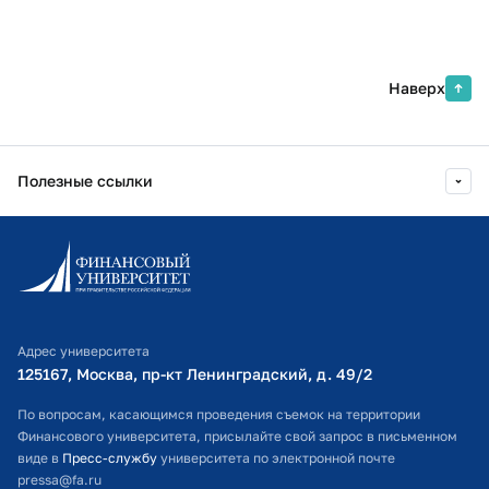
Наверх
Полезные ссылки
Информационно-образовательный портал
Личный кабинет поступающего
Библиотечно-информационный комплекс
Адрес университета
Оплата обучения
125167, Москва, пр-кт Ленинградский, д. 49/2​
Расписание занятий
По вопросам, касающимся проведения съемок на территории
Финансового университета, присылайте свой запрос в письменном
Студенческий офис
виде в
Пресс-службу
университета по электронной почте
pressa@fa.ru