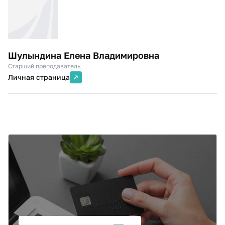
Шулындина Елена Владимировна
Старший преподаватель
Личная страница
Оплата и налоговый вычет
Возможна поэтапная оплата, оплата из средств
материнского капитала, скидки на обучение в
соответствии с Положением о скидках. После
обучения Вы можете получить налоговый вычет до
13% стоимости программы.