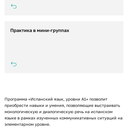
Практика в мини-группах
Группы из 5-10 человек - больше внимания и
разговорной практики для каждого. Каждое
практическое занятие содержит комплекс
тренировочных языковых, речевых и
коммуникативных упражнений.
Программа «Испанский язык, уровни A1» позволит
приобрести навыки и умения, позволяющие выстраивать
монологическую и диалогическую речь на испанском
языке в рамках изученных коммуникативных ситуаций на
элементарном уровне.