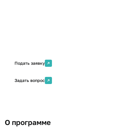
Формат
Кол-во часов
Очная (с применением
72 ак. ч.
ДОТ)
Стоимость
Онлайн
От 24900 ₽
Да
Подать заявку
Задать вопрос
О программе