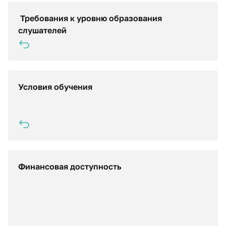
Требования к уровню образования
Без знаний или владение испанским языком на
элементарном уровне (А1)
слушателей
Условия обучения
2 раза в неделю по 2 аудиторных часа в очном
формате с применением дистанционных
образовательных технологий
Финансовая доступность
Цена одного академического часа - всего 349
рублей. Это дешевле среднерыночной стоимости
подобных курсов в Москве. При этом вы получаете:
обучение у высококвалифицированного
преподавателя, современные учебные материалы и
практикоориентированный подход.