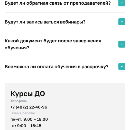
Будет ли обратная связь от преподавателей?
и(или) высшее образование.
Студенты вузов (при предоставлении справки из
Конечно! Наши спикеры всегда отвечают на вопросы
деканата).
Будут ли записываться вебинары?
слушателей и дают комментарии по их работам
Разумеется! Любой пропущенный вебинар будет доступен
Какой документ будет после завершения
в личном кабинете. Вы сможете посмотреть его в любое
удобное для Вас время.
обучения?
В зависимости от вида программы Вы можете получите
Возможна ли оплата обучения в рассрочку?
диплом о профессиональной переподготовке или
удостоверение о повышении квалификации.
По согласованию с руководством Финуниверситета
возможна оплата в рассрочку.
Курсы ДО
Телефоны
+7 (4872) 22-46-96
Время работы
пн-чт: 9:00 – 18:00
пт: 9:00 – 16:45