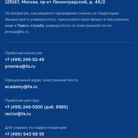
125167, Москва, пр-кт Ленинградский, д. 49/2​
Расписание занятий
По вопросам, касающимся проведения съемок на территории
Финансового университета, присылайте свой запрос в письменном
Студенческий офис
виде в
Пресс-службу
университета по электронной почте
pressa@fa.ru
Официальный адрес электронной почты
ИТ-поддержка
Приёмная комиссия
Министерство просвещения РФ
+7 (495) 249-52-49
priemka@fa.ru
Министерство науки и высшего образования РФ
Официальный адрес электронной почты
academy@fa.ru
Приёмная ректора
+7 (495) 249-5300 (доб. 9580)
rector@fa.ru
Для справок по корреспонденции
+7 (499) 943 98 55