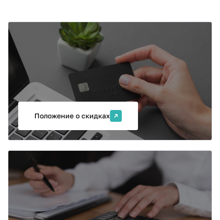
Оплата и налоговый вычет
Возможна поэтапная оплата, оплата из средств
материнского капитала, скидки на обучение в
соответствии с Положением о скидках. После
обучения Вы можете получить налоговый вычет до
13% стоимости программы.
Положение о скидках
Коллективная заявка
Если вы хотите обучить несколько сотрудников
вашей организации, направьте нам заявку на
корпоративное обучение. Мы поможем подобрать
оптимальный формат обучения, ответим на вопросы