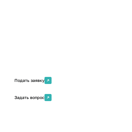
Повышение квалификации
Формат
Кол-во часов
Очно-заочная
74 ак. ч.
(дистанционная)
Стоимость
Онлайн
4500 ₽
Да
Подать заявку
Задать вопрос