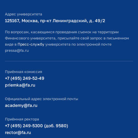
Библиотечно-информационный комплекс
Адрес университета
Оплата обучения
125167, Москва, пр-кт Ленинградский, д. 49/2​
Расписание занятий
По вопросам, касающимся проведения съемок на территории
Финансового университета, присылайте свой запрос в письменном
Студенческий офис
виде в
Пресс-службу
университета по электронной почте
pressa@fa.ru
Официальный адрес электронной почты
ИТ-поддержка
Приёмная комиссия
Министерство просвещения РФ
+7 (495) 249-52-49
priemka@fa.ru
Министерство науки и высшего образования РФ
Официальный адрес электронной почты
academy@fa.ru
Приёмная ректора
+7 (495) 249-5300 (доб. 9580)
rector@fa.ru