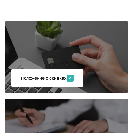
Оплата и налоговый вычет
Возможна поэтапная оплата, оплата из средств
материнского капитала, скидки на обучение в
соответствии с Положением о скидках. После
обучения Вы можете получить налоговый вычет до
13% стоимости программы.
Положение о скидках
Коллективная заявка
Если вы хотите обучить несколько сотрудников
вашей организации, направьте нам заявку на
корпоративное обучение. Мы поможем подобрать