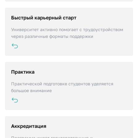
Быстрый карьерный старт
Центр карьеры предлагает более 100 актуальных
вакансий от ведущих работодателей ежемесячно
Университет активно помогает с трудоустройством
через различные форматы поддержки
Практика
Студенты проходят практику в ведущих банках,
инвестиционных, страховых, консалтинговых,
Практической подготовке студентов уделяется
производственных и IT компаниях
большое внимание
Аккредитация
Программа разработана совместно с отраслевыми
партнерами, соответствует государственным
Программа имеет государственную и