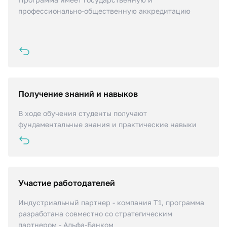
стандартам качества. Более того, государственная
профессионально-общественную аккредитацию
аккредитация и наличие ВУЦа позволяет без отрыва
от учебы получить звание сержанта или офицера
запаса
Получение знаний и навыков
Обучение на программе обеспечивает получение
компетенций, необходимых для разработки и
В ходе обучения студенты получают
внедрения цифровых технологий
фундаментальные знания и практические навыки
Участие работодателей
Программа обучения составлена и актуализируется
с учетом требований работодателей
Индустриальный партнер - компания Т1, программа
разработана совместно со стратегическим
партнером - Альфа-Банком