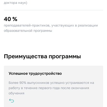
доктора наук)
40 %
преподавателей-практиков, участвующих в реализации
образовательной программы
Преимущества программы
Успешное трудоустройство
Компаниям практически любой сферы деятельности
сегодня требуется проведение анализа данных, и
Более 90% выпускников успешно устраиваются на
выпускники программы легко находят работу
работу в течение первого года после окончания
обучения