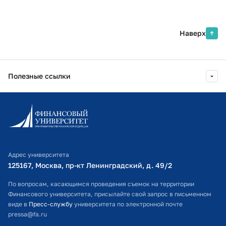
Наверх
Полезные ссылки
Информационно-образовательный портал
Личный кабинет поступающего
Библиотечно-информационный комплекс
Адрес университета
Оплата обучения
125167, Москва, пр-кт Ленинградский, д. 49/2​
Расписание занятий
По вопросам, касающимся проведения съемок на территории
Финансового университета, присылайте свой запрос в письменном
Студенческий офис
виде в
Пресс-службу
университета по электронной почте
pressa@fa.ru
Официальный адрес электронной почты