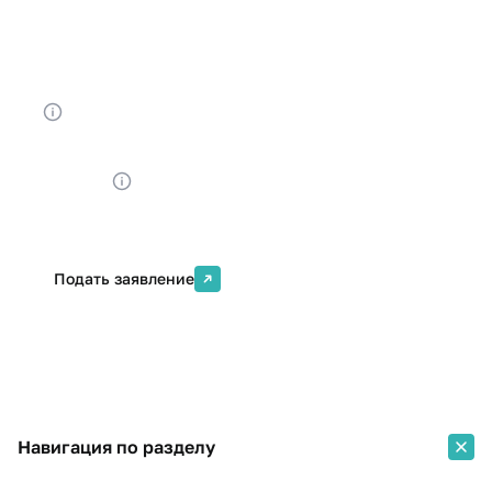
Форма обучения
Срок обучения
Очная
4 года
Бюджетных мест
Платных мест
113
52
Стоимость
от 450000 ₽
Подать заявление
Навигация по разделу