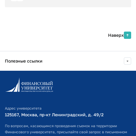
Наверх
Полезные ссылки
Информационно-образовательный портал
Личный кабинет поступающего
Библиотечно-информационный комплекс
Адрес университета
Оплата обучения
125167, Москва, пр-кт Ленинградский, д. 49/2​
Расписание занятий
По вопросам, касающимся проведения съемок на территории
Финансового университета, присылайте свой запрос в письменном
Студенческий офис