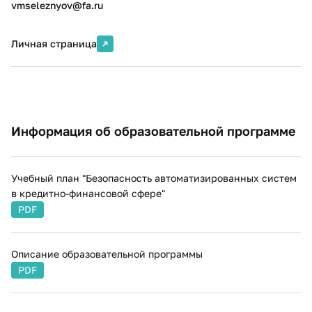
vmseleznyov@fa.ru
Техническая защита информации
В рамках дисциплины рассматриваются технические
Личная страница
средства охраны (ТСО) и технические каналы утечки
информации (ТКУИ). В том числе: принципы
концептуального построения систем технической
защиты, вопросы эксплуатации систем безопасности,
средства обнаружения, требования нормативной
Информация об образовательной программе
документации в области ТЗИ, методы и средства
защиты информации от визуально-оптических,
фотографических и оптико-электронных средств
разведки, методы и средства защиты информации от
Учебный план "Безопасность автоматизированных систем
радиотехнической разведки, принципы организации
в кредитно-финансовой сфере"
и ведения технической разведки, цели и задачи
PDF
технической разведки.
Описание образовательной программы
PDF