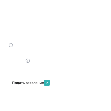
10.03.01 Информационная безопасность
Форма обучения
Срок обучения
Очная
4 года
Бюджетных мест
Платных мест
80
45
Стоимость
от 490000 ₽
Подать заявление