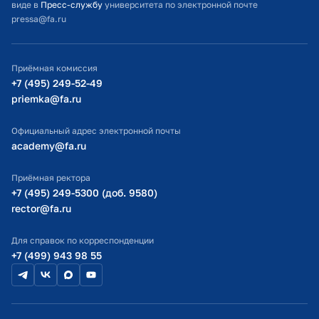
виде в
Пресс-службу
университета по электронной почте
pressa@fa.ru
Официальный адрес электронной почты
ИТ-поддержка
Приёмная комиссия
Министерство просвещения РФ
+7 (495) 249-52-49
priemka@fa.ru
Министерство науки и высшего образования РФ
Официальный адрес электронной почты
academy@fa.ru
Приёмная ректора
+7 (495) 249-5300 (доб. 9580)
rector@fa.ru
Для справок по корреспонденции
+7 (499) 943 98 55