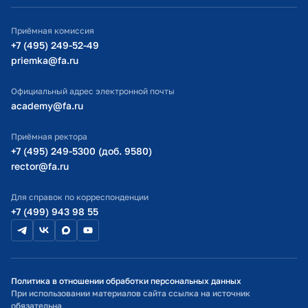
ИТ-поддержка
Физика
Приёмная комиссия
Экономика
Министерство просвещения РФ
+7 (495) 249-52-49
priemka@fa.ru
Биология
Министерство науки и высшего образования РФ
Экономика и финансы
Официальный адрес электронной почты
academy@fa.ru
Экономика
Владикавказский филиал ФГОБУ ВО «Финансовый университет
при Правительстве Российской Федерации»
Приёмная ректора
Право
+7 (495) 249-5300 (доб. 9580)
rector@fa.ru
Бизнес-информатика
Математика в профессиональной деятельности
Для справок по корреспонденции
+7 (499) 943 98 55
Цифровая трансформация управления бизнесом
Иностранный язык в профессиональной деятельности*
Государственное и муниципальное управление
История в профессиональной деятельности
Политика в отношении обработки персональных данных
При использовании материалов сайта ссылка на источник
Государственное и муниципальное управление
обязательна