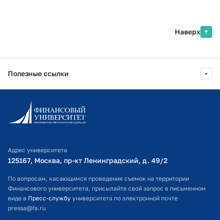
Факультет
Специальность
Наверх
Русский язык
Профиль
Полезные ссылки
Математика
Алтайский филиал ФГОБУ ВО «Финансовый университет
при Правительстве Российской Федерации»
Информационно-образовательный портал
Личный кабинет поступающего
Обществознание
Менеджмент
Библиотечно-информационный комплекс
Иностранный язык
Адрес университета
Оплата обучения
Финансовый менеджмент
125167, Москва, пр-кт Ленинградский, д. 49/2​
Расписание занятий
История
По вопросам, касающимся проведения съемок на территории
Прикладная информатика
Финансового университета, присылайте свой запрос в письменном
Студенческий офис
виде в
Пресс-службу
университета по электронной почте
Информатика
pressa@fa.ru
Официальный адрес электронной почты
Прикладные информационные системы в экономике и финансах