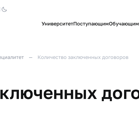
Университет
Поступающим
Обучающим
ециалитет
Количество заключенных договоров
аключенных дог