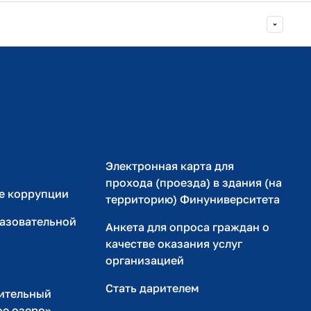
Министерство просвещения РФ
Министерство науки и высшего образования РФ
Электронная карта для
прохода (проезда) в здания (на
е коррупции
территорию) Финуниверситета
разовательной
Анкета для опроса граждан о
качестве оказания услуг
организацией
Стать дарителем
ительный
ое озеро»