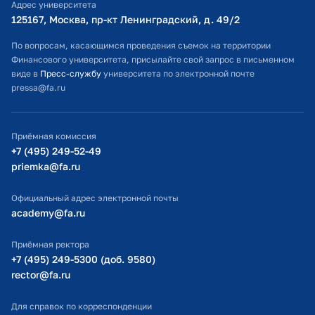
Адрес университета
Оплата обучения
125167, Москва, пр-кт Ленинградский, д. 49/2​
Расписание занятий
По вопросам, касающимся проведения съемок на территории
Финансового университета, присылайте свой запрос в письменном
Студенческий офис
виде в
Пресс-службу
университета по электронной почте
pressa@fa.ru
Официальный адрес электронной почты
ИТ-поддержка
Приёмная комиссия
Министерство просвещения РФ
+7 (495) 249-52-49
priemka@fa.ru
Министерство науки и высшего образования РФ
Официальный адрес электронной почты
academy@fa.ru
Приёмная ректора
+7 (495) 249-5300 (доб. 9580)
rector@fa.ru
Для справок по корреспонденции