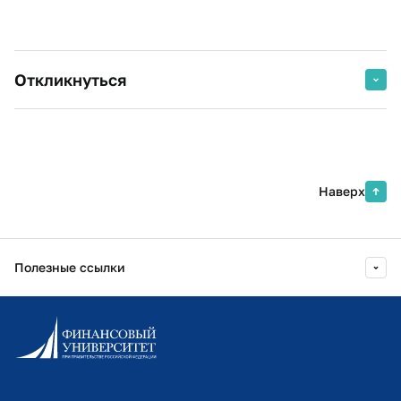
Откликнуться
daria.russkikh@dom.ru
Наверх
Полезные ссылки
Информационно-образовательный портал
Личный кабинет поступающего
Библиотечно-информационный комплекс