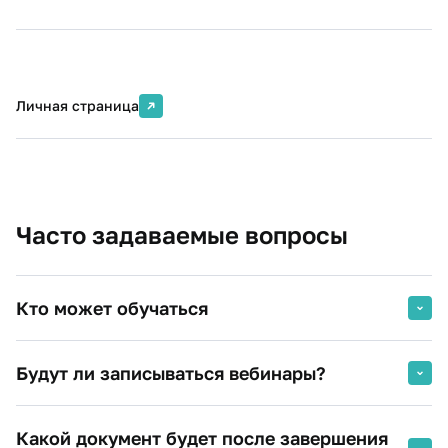
Личная страница
Часто задаваемые вопросы
Кто может обучаться
Граждане, имеющие среднее профессиональное и(или)
Будут ли записываться вебинары?
высшее образование.
Студенты вузов (при предоставлении справки из
Какой документ будет после завершения
деканата).