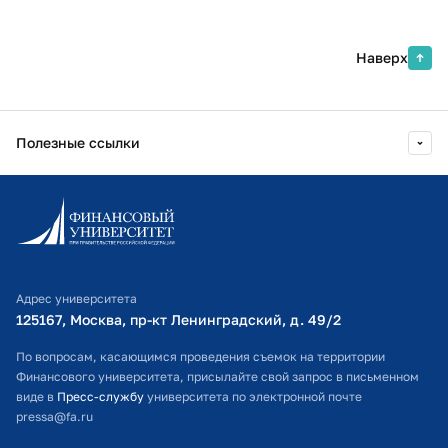
Наверх
Полезные ссылки
Информационно-образовательный портал
Личный кабинет поступающего
Библиотечно-информационный комплекс
Адрес университета
Оплата обучения
125167, Москва, пр-кт Ленинградский, д. 49/2​
Расписание занятий
По вопросам, касающимся проведения съемок на территории
Финансового университета, присылайте свой запрос в письменном
Студенческий офис
виде в
Пресс-службу
университета по электронной почте
pressa@fa.ru
Официальный адрес электронной почты