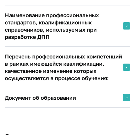
Наименование профессиональных
стандартов, квалификационных
справочников, используемых при
разработке ДПП
Программа частично соотносится с профессиональным
Перечень профессиональных компетенций
стандартом «Специалист по управлению персоналом»
(приказ Минтруда России от 09.03.2022 № 109н) в части
в рамках имеющейся квалификации,
документационного обеспечения трудовых отношений,
качественное изменение которых
анализа локальных нормативных актов и их
осуществляется в процессе обучения:
актуализации.
- способность применять нормы Трудового
Документ об образовании
кодекса РФ и иных нормативно-правовых актов в сфере
трудовых отношений для предотвращения и разрешения
споров;
- способность выявлять и анализировать
потенциальные риски нарушения трудового