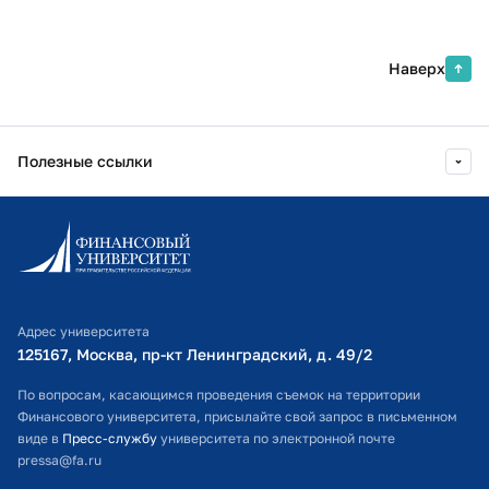
Наверх
Полезные ссылки
Информационно-образовательный портал
Личный кабинет поступающего
Библиотечно-информационный комплекс
Адрес университета
Оплата обучения
125167, Москва, пр-кт Ленинградский, д. 49/2​
Расписание занятий
По вопросам, касающимся проведения съемок на территории
Финансового университета, присылайте свой запрос в письменном
Студенческий офис
виде в
Пресс-службу
университета по электронной почте
pressa@fa.ru
Официальный адрес электронной почты