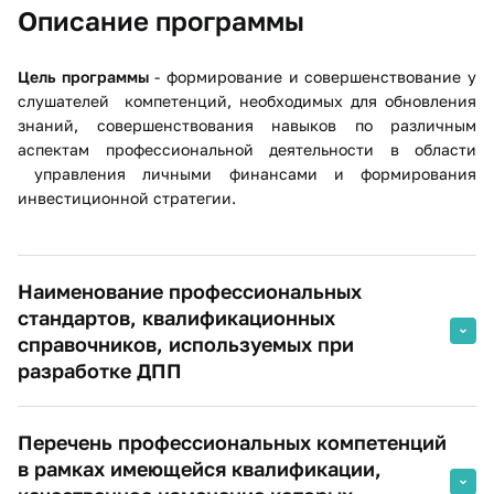
Описание программы
Цель программы
- формирование и совершенствование у
слушателей компетенций, необходимых для обновления
знаний, совершенствования навыков по различным
аспектам профессиональной деятельности в области
управления личными финансами и формирования
инвестиционной стратегии.
Наименование профессиональных
стандартов, квалификационных
справочников, используемых при
разработке ДПП
Профессиональный стандарт «Специалист по
Перечень профессиональных компетенций
финансовому консультированию», утвержденный
приказом Министерства труда и социальной защиты РФ
в рамках имеющейся квалификации,
от 19 марта 2015 г. № 167н (зарегистрирован в Минюсте