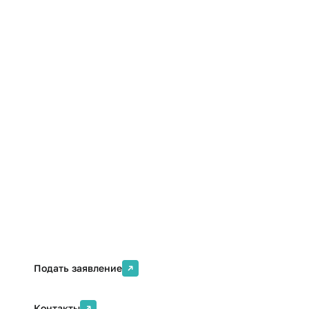
Формат обучения
Количество часов
Очно-заочная, с
применением
дистанционных
образовательных
36 часов, 2 недели
технологий и электронного
обучения
Стоимость
Онлайн
для обучающихся
университета — 5.000
рублей, для других
категорий граждан —
Да
45.000 рублей
Подать заявление
Контакты