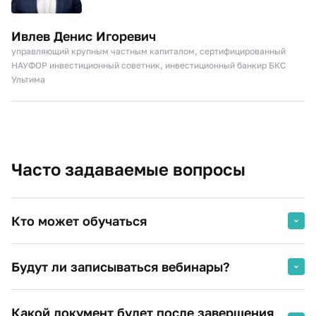
Ивлев Денис Игоревич
управляющий крупным частным капиталом, сертифицированный
НАУФОР инвестиционный советник, инвестиционный банкир БКС
Ультима
Часто задаваемые вопросы
Кто может обучаться
Граждане, имеющие среднее профессиональное и(или)
Будут ли записываться вебинары?
высшее образование.
Студенты вузов (при предоставлении справки из
Какой документ будет после завершения
деканата).