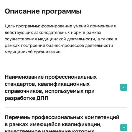
Описание программы
Цель программы: формирование умений применения
действующих законодательных норм в рамках
осуществления медицинской деятельности, а также в
рамках построения бизнес-процессов деятельности
медицинской организации
Наименование профессиональных
стандартов, квалификационных
справочников, используемых при
разработке ДПП
Профессиональный стандарт «Специалист в области
Перечень профессиональных компетенций
организации здравоохранения и общественного
здоровья», утвержденный Приказом Минтруда России от
в рамках имеющейся квалификации,
07.11.2017 № 768н.
качественное изменение которых