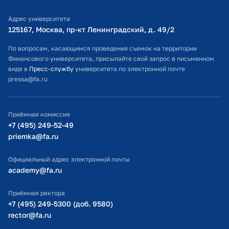
Библиотечно-информационный комплекс
Адрес университета
Оплата обучения
125167, Москва, пр-кт Ленинградский, д. 49/2​
Расписание занятий
По вопросам, касающимся проведения съемок на территории
Финансового университета, присылайте свой запрос в письменном
Студенческий офис
виде в
Пресс-службу
университета по электронной почте
pressa@fa.ru
Официальный адрес электронной почты
ИТ-поддержка
Приёмная комиссия
Министерство просвещения РФ
+7 (495) 249-52-49
priemka@fa.ru
Министерство науки и высшего образования РФ
Официальный адрес электронной почты
academy@fa.ru
Приёмная ректора
+7 (495) 249-5300 (доб. 9580)
rector@fa.ru