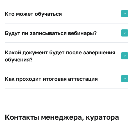
Кто может обучаться
Граждане, имеющие среднее профессиональное и(или)
Будут ли записываться вебинары?
высшее образование.
Студенты вузов (при предоставлении справки из
Какой документ будет после завершения
деканата).
обучения?
Удостоверение о повышении квалификации
Как проходит итоговая аттестация
Контакты менеджера, куратора