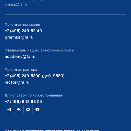
pressa@fa.ru
Официальный адрес электронной почты
ИТ-поддержка
Приёмная комиссия
Министерство просвещения РФ
+7 (495) 249-52-49
priemka@fa.ru
Министерство науки и высшего образования РФ
Официальный адрес электронной почты
academy@fa.ru
Приёмная ректора
+7 (495) 249-5300 (доб. 9580)
rector@fa.ru
Для справок по корреспонденции
+7 (499) 943 98 55
Политика в отношении обработки персональных данных