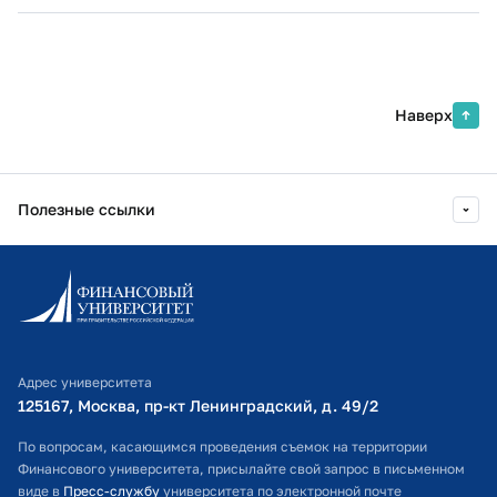
Наверх
Полезные ссылки
Информационно-образовательный портал
Личный кабинет поступающего
Библиотечно-информационный комплекс
Адрес университета
Оплата обучения
125167, Москва, пр-кт Ленинградский, д. 49/2​
Расписание занятий
По вопросам, касающимся проведения съемок на территории
Финансового университета, присылайте свой запрос в письменном
Студенческий офис
виде в
Пресс-службу
университета по электронной почте