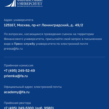
Личный кабинет поступающего
Библиотечно-информационный комплекс
Адрес университета
Оплата обучения
125167, Москва, пр-кт Ленинградский, д. 49/2​
Расписание занятий
По вопросам, касающимся проведения съемок на территории
Финансового университета, присылайте свой запрос в письменном
Студенческий офис
виде в
Пресс-службу
университета по электронной почте
pressa@fa.ru
Официальный адрес электронной почты
ИТ-поддержка
Приёмная комиссия
Министерство просвещения РФ
+7 (495) 249-52-49
priemka@fa.ru
Министерство науки и высшего образования РФ
Официальный адрес электронной почты
academy@fa.ru
Приёмная ректора
+7 (495) 249-5300 (доб. 9580)