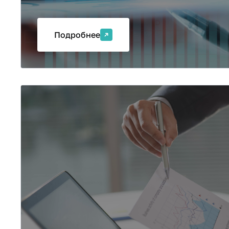
Подробнее
Бизнес-аудит и пр
квалификации)
Программа направлена на подготовку высок
аудиторов, внутренних аудиторов и контролер
консультантов, финансовых менеджеров с уг
специализацией в области гражданского, пре
корпоративного права