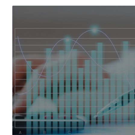
Бизнес-анализ, на
аудит
Программа имеет многолетний опыт Финунив
подготовке кадров для учетно-аналитических
налоговых подразделений компаний и госуда