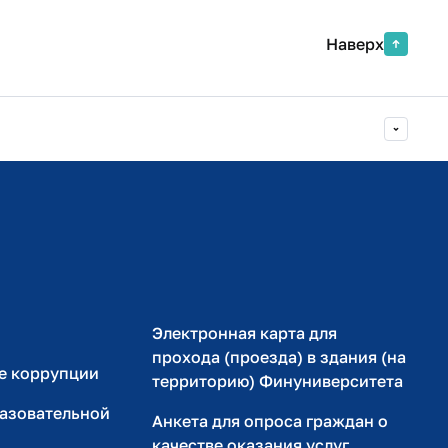
Наверх
Министерство просвещения РФ
Министерство науки и высшего образования РФ
Электронная карта для
прохода (проезда) в здания (на
е коррупции
территорию) Финуниверситета
разовательной
Анкета для опроса граждан о
качестве оказания услуг