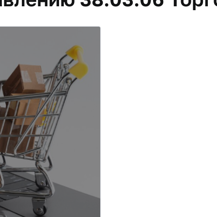
мерция
и)
едения, бизнес-
ктурирования
ционными методами и