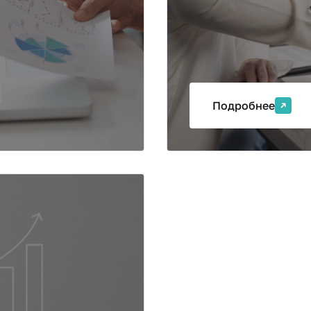
Подробнее
бучения по профилю
аниям
а на основе
Аудитор",