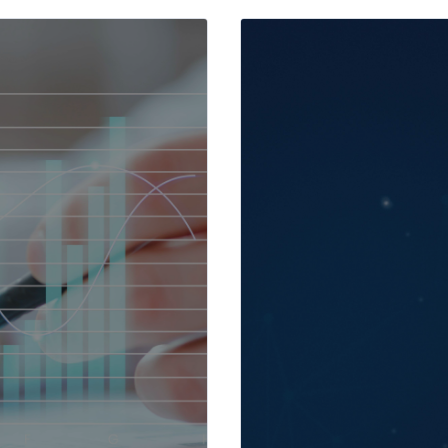
логи и
Междуна
налоги и​
аналитик
ерситета по
, контрольных и
Business
рственных органов
Analytics
Международная англо
экономистов для инд
второго иностранног
Python, технологий 
обучения и искусстве
нейронных и гибридн
больших данных для 