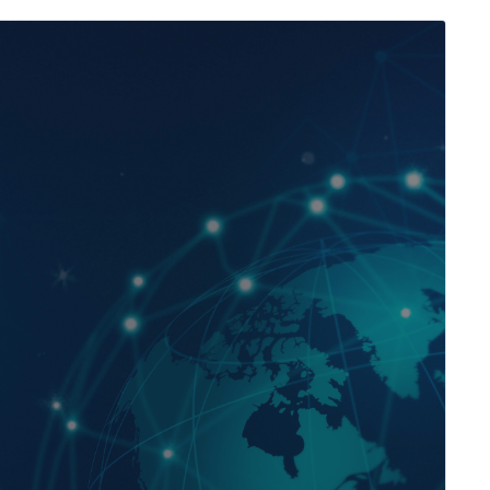
родный бизнес:
а/International
: Taxes and
​
язычная программа​ нацелена на подготовку
устрии 4.0 и цифровой экономики со знанием
о языка и языков программирования R и
и алгоритов использования машинного
нного интеллекта, кластерного анализа,
ых нечетких сетей групповой обработки
прогнозирования основных бизнес-