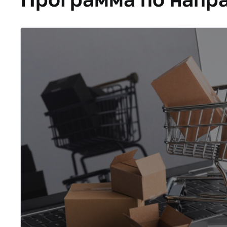
Электронная ком
(Две квалификаци
Программа построена на фундаменте товаров
аналитики, налогового и коммерческого стру
электронного бизнеса, обогащенных иннова
стратегиями интернет-маркетинга