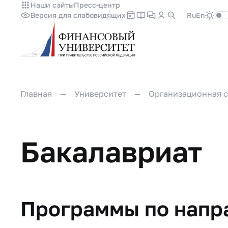
Наши сайты
Пресс-центр
Версия для слабовидящих
Ru
En
Главная
Университет
Организационная с
Бакалавриат
Программы по направле