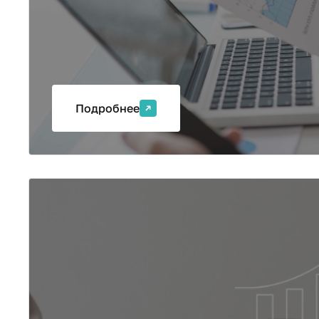
Подробнее
Аналитика и аудит
Программа ведется по очно-заочной форме о
"Учет, анализ и аудит". Соответствует требов
профессионального рынка труда и разработан
профессиональных стандартов "Бухгалтер"​ и "
утвержденных Минтруда России