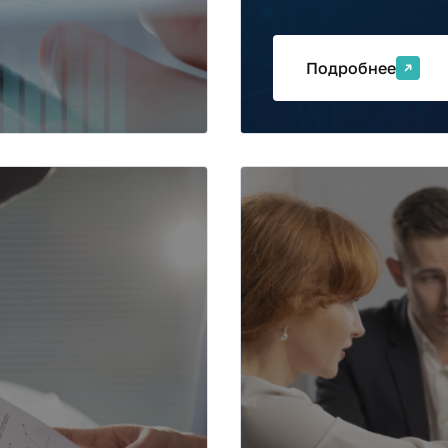
показателей междун
Подробнее
аво (Две
Бизнес-
аналити
квалифи
оквалифицированных
ов, бизнес-
лубленной
Программа направле
дпринимательского и
экономистов, бизнес
управлении бизнес-п
бизнеса