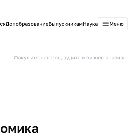
ся
Допобразование
Выпускникам
Наука
Меню
Факультет налогов, аудита и бизнес-анализа
номика​