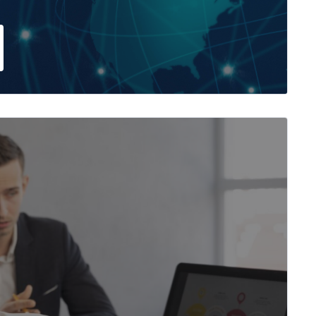
ародных компаний
архитектура и
ка (Две
кации)
на на подготовку высококвалифицированных
-аналитиков, специализирующихся на
роцессами и их оптимизации, архитекторов