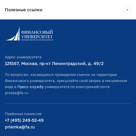
Полезные ссылки
Информационно-образовательный портал
Личный кабинет поступающего
Библиотечно-информационный комплекс
Адрес университета
Оплата обучения
125167, Москва, пр-кт Ленинградский, д. 49/2​
Расписание занятий
По вопросам, касающимся проведения съемок на территории
Финансового университета, присылайте свой запрос в письменном
Студенческий офис
виде в
Пресс-службу
университета по электронной почте
pressa@fa.ru
Официальный адрес электронной почты
ИТ-поддержка
Приёмная комиссия
Министерство просвещения РФ
+7 (495) 249-52-49
priemka@fa.ru
Министерство науки и высшего образования РФ