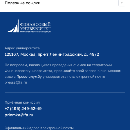
Полезные ссылки
Информационно-образовательный портал
Личный кабинет поступающего
Библиотечно-информационный комплекс
Адрес университета
Оплата обучения
125167, Москва, пр-кт Ленинградский, д. 49/2​
Расписание занятий
По вопросам, касающимся проведения съемок на территории
Финансового университета, присылайте свой запрос в письменном
Студенческий офис
виде в
Пресс-службу
университета по электронной почте
pressa@fa.ru
Официальный адрес электронной почты
ИТ-поддержка
Приёмная комиссия
Министерство просвещения РФ
+7 (495) 249-52-49
priemka@fa.ru
Министерство науки и высшего образования РФ
Официальный адрес электронной почты