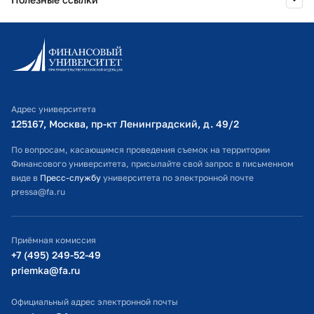
Информационно-образовательный портал
Личный кабинет поступающего
Библиотечно-информационный комплекс
Адрес университета
Оплата обучения
125167, Москва, пр-кт Ленинградский, д. 49/2​
Расписание занятий
По вопросам, касающимся проведения съемок на территории
Финансового университета, присылайте свой запрос в письменном
Студенческий офис
виде в
Пресс-службу
университета по электронной почте
pressa@fa.ru
Официальный адрес электронной почты
ИТ-поддержка
Приёмная комиссия
Министерство просвещения РФ
+7 (495) 249-52-49
priemka@fa.ru
Министерство науки и высшего образования РФ
Официальный адрес электронной почты