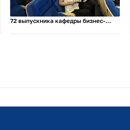
72 выпускника кафедры бизнес-
информатики подтвердили знание
AXELOT WMS X5
Расписание занятий
Студенческий офис