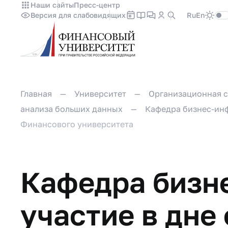
Наши сайты
Пресс-центр
Версия для слабовидящих
Ru
En
Главная
Университет
Организационная с
анализа больших данных
Кафедра бизнес-ин
Финансового университета
Кафедра бизн
участие в дне