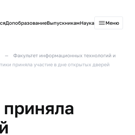
ся
Допобразование
Выпускникам
Наука
Меню
Факультет информационных технологий и
ики приняла участие в дне открытых дверей
 приняла
й