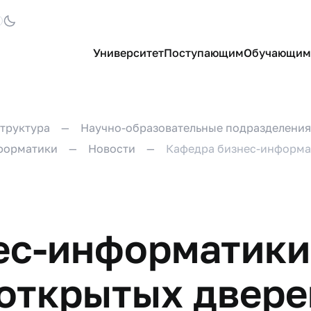
Университет
Поступающим
Обучающим
труктура
Научно-образовательные подразделения
форматики
Новости
Кафедра бизнес-информат
ес-информатики
 открытых двере