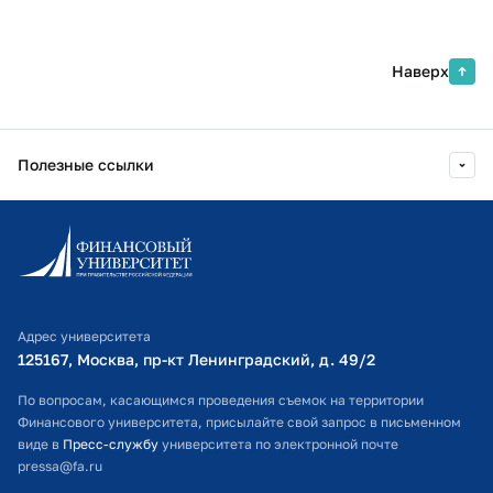
Наверх
Полезные ссылки
Информационно-образовательный портал
Личный кабинет поступающего
Библиотечно-информационный комплекс
Адрес университета
Оплата обучения
125167, Москва, пр-кт Ленинградский, д. 49/2​
Расписание занятий
По вопросам, касающимся проведения съемок на территории
Финансового университета, присылайте свой запрос в письменном
Студенческий офис
виде в
Пресс-службу
университета по электронной почте
pressa@fa.ru
Официальный адрес электронной почты