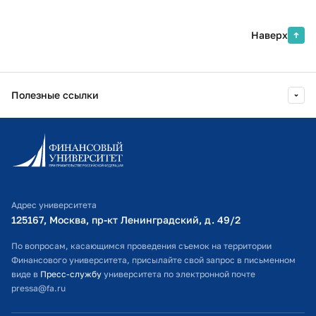
Наверх
Полезные ссылки
Информационно-образовательный портал
Личный кабинет поступающего
Библиотечно-информационный комплекс
Адрес университета
Оплата обучения
125167, Москва, пр-кт Ленинградский, д. 49/2​
Расписание занятий
По вопросам, касающимся проведения съемок на территории
Финансового университета, присылайте свой запрос в письменном
Студенческий офис
виде в
Пресс-службу
университета по электронной почте
pressa@fa.ru
Официальный адрес электронной почты