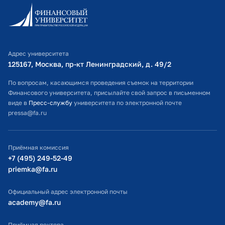
Информационно-образовательный портал
Личный кабинет поступающего
Библиотечно-информационный комплекс
Адрес университета
Оплата обучения
125167, Москва, пр-кт Ленинградский, д. 49/2​
Расписание занятий
По вопросам, касающимся проведения съемок на территории
Финансового университета, присылайте свой запрос в письменном
Студенческий офис
виде в
Пресс-службу
университета по электронной почте
pressa@fa.ru
Официальный адрес электронной почты
ИТ-поддержка
Приёмная комиссия
Министерство просвещения РФ
+7 (495) 249-52-49
priemka@fa.ru
Министерство науки и высшего образования РФ
Официальный адрес электронной почты
academy@fa.ru
Приёмная ректора