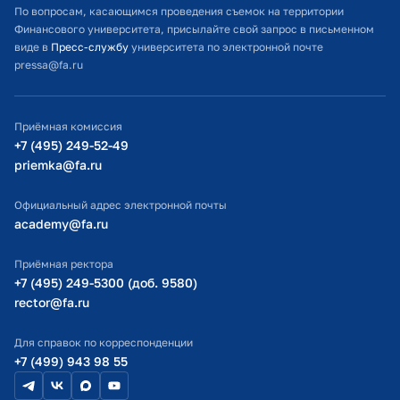
Расписание занятий
По вопросам, касающимся проведения съемок на территории
Финансового университета, присылайте свой запрос в письменном
Студенческий офис
виде в
Пресс-службу
университета по электронной почте
pressa@fa.ru
Официальный адрес электронной почты
ИТ-поддержка
Приёмная комиссия
Министерство просвещения РФ
+7 (495) 249-52-49
priemka@fa.ru
Министерство науки и высшего образования РФ
Официальный адрес электронной почты
academy@fa.ru
Приёмная ректора
+7 (495) 249-5300 (доб. 9580)
rector@fa.ru
Для справок по корреспонденции
+7 (499) 943 98 55