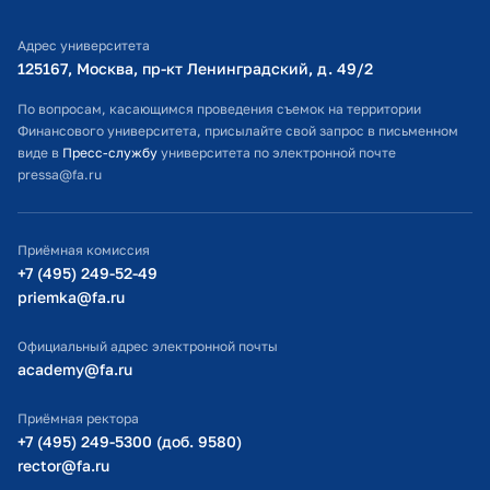
Библиотечно-информационный комплекс
Адрес университета
Оплата обучения
125167, Москва, пр-кт Ленинградский, д. 49/2​
Расписание занятий
По вопросам, касающимся проведения съемок на территории
Финансового университета, присылайте свой запрос в письменном
Студенческий офис
виде в
Пресс-службу
университета по электронной почте
pressa@fa.ru
Официальный адрес электронной почты
ИТ-поддержка
Приёмная комиссия
Министерство просвещения РФ
+7 (495) 249-52-49
priemka@fa.ru
Министерство науки и высшего образования РФ
Официальный адрес электронной почты
academy@fa.ru
Приёмная ректора
+7 (495) 249-5300 (доб. 9580)
rector@fa.ru