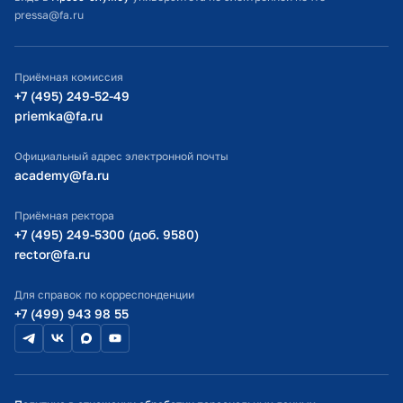
pressa@fa.ru
Официальный адрес электронной почты
ИТ-поддержка
Приёмная комиссия
Министерство просвещения РФ
+7 (495) 249-52-49
priemka@fa.ru
Министерство науки и высшего образования РФ
Официальный адрес электронной почты
academy@fa.ru
Приёмная ректора
+7 (495) 249-5300 (доб. 9580)
rector@fa.ru
Для справок по корреспонденции
+7 (499) 943 98 55