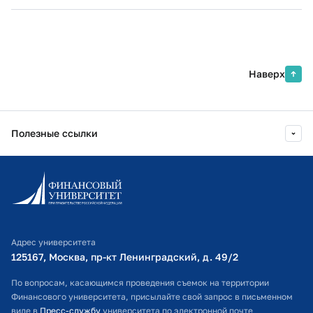
Наверх
Полезные ссылки
Информационно-образовательный портал
Личный кабинет поступающего
Библиотечно-информационный комплекс
Адрес университета
Оплата обучения
125167, Москва, пр-кт Ленинградский, д. 49/2​
Расписание занятий
По вопросам, касающимся проведения съемок на территории
Финансового университета, присылайте свой запрос в письменном
Студенческий офис
виде в
Пресс-службу
университета по электронной почте