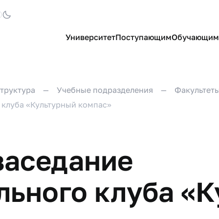
Университет
Поступающим
Обучающим
труктура
Учебные подразделения
Факультет
 клуба «Культурный компас»
заседание
льного клуба «