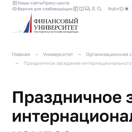
Наши сайты
Пресс-центр
Версия для слабовидящих
Ru
En
Главная
Университет
Организационная с
Праздничное заседание интернационального
Праздничное 
интернациона