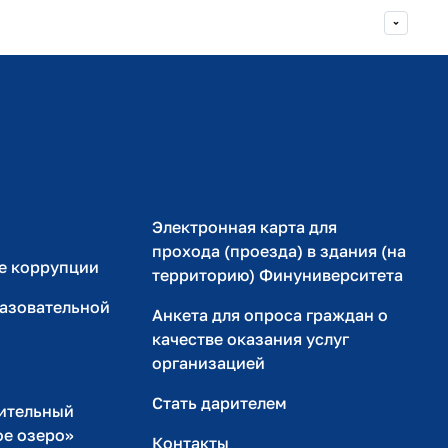
Министерство просвещения РФ
Министерство науки и высшего образования РФ
Электронная карта для
прохода (проезда) в здания (на
е коррупции
территорию) Финуниверситета
разовательной
Анкета для опроса граждан о
качестве оказания услуг
организацией
Стать дарителем
ительный
ое озеро»
Контакты