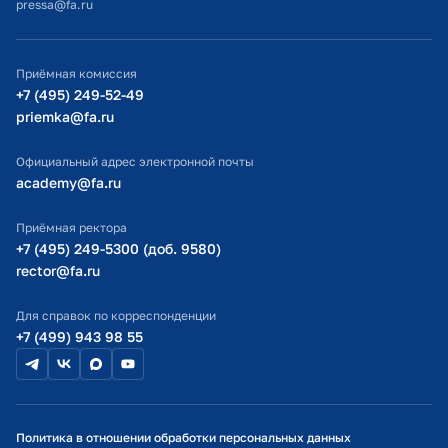
pressa@fa.ru
Официальный адрес электронной почты
ИТ-поддержка
Приёмная комиссия
Министерство просвещения РФ
+7 (495) 249-52-49
priemka@fa.ru
Министерство науки и высшего образования РФ
Официальный адрес электронной почты
academy@fa.ru
Приёмная ректора
+7 (495) 249-5300 (доб. 9580)
rector@fa.ru
Для справок по корреспонденции
+7 (499) 943 98 55
Политика в отношении обработки персональных данных