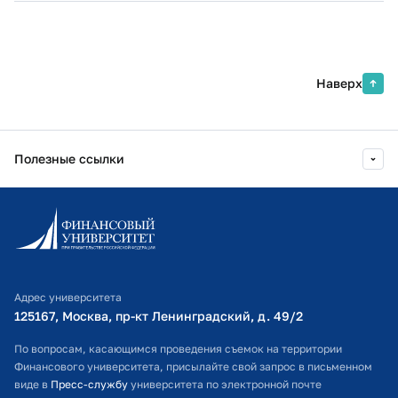
Наверх
Полезные ссылки
Информационно-образовательный портал
Личный кабинет поступающего
Библиотечно-информационный комплекс
Адрес университета
Оплата обучения
125167, Москва, пр-кт Ленинградский, д. 49/2​
Расписание занятий
По вопросам, касающимся проведения съемок на территории
Финансового университета, присылайте свой запрос в письменном
Студенческий офис
виде в
Пресс-службу
университета по электронной почте