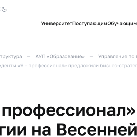
Университет
Поступающим
Обучающим
труктура
АУП «Образование»
Управление по 
уденты «Я – профессионал» предложили бизнес-страте
– профессионал
гии на Весенней