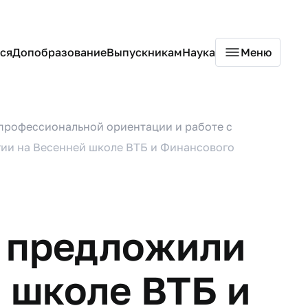
ся
Допобразование
Выпускникам
Наука
Меню
профессиональной ориентации и работе с
гии на Весенней школе ВТБ и Финансового
» предложили
 школе ВТБ и