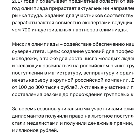
2017 года и охватывает предметные области от а
год олимпиада прирастает актуальными направлен
рынка труда. Задания для участников соответств
разрабатываются совместно экспертами ведущих 
чем 700 индустриальных партнеров олимпиады.
Миссия олимпиады – содействие обеспечению нац
суверенитета. Цель: создание условий для профе
молодежи, а также для роста числа молодых люде
и желающих развиваться на российском рынке тру
поступлении в магистратуру, аспирантуру и орди
начать карьеру в крупной российской компании.
от 100 до 300 тысяч рублей. Активные участники 
составления резюме до прохождения групповых к
За восемь сезонов уникальными участниками олим
дипломантов получили право на льготное поступле
стали медалистами и получили денежные премии,
миллионов рублей.