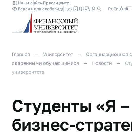
Наши сайты
Пресс-центр
Версия для слабовидящих
Ru
En
Главная
Университет
Организационная с
одаренными обучающимися
Новости
Ст
университета
Студенты «Я 
бизнес-страте