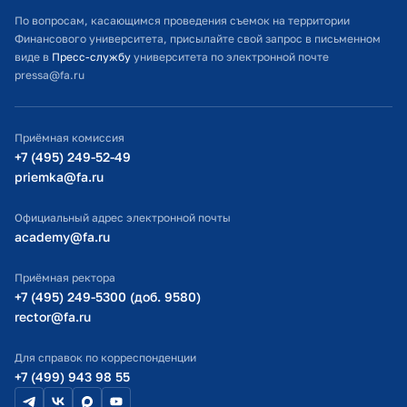
Расписание занятий
По вопросам, касающимся проведения съемок на территории
Финансового университета, присылайте свой запрос в письменном
Студенческий офис
виде в
Пресс-службу
университета по электронной почте
pressa@fa.ru
Официальный адрес электронной почты
ИТ-поддержка
Приёмная комиссия
Министерство просвещения РФ
+7 (495) 249-52-49
priemka@fa.ru
Министерство науки и высшего образования РФ
Официальный адрес электронной почты
academy@fa.ru
Приёмная ректора
+7 (495) 249-5300 (доб. 9580)
rector@fa.ru
Для справок по корреспонденции
+7 (499) 943 98 55