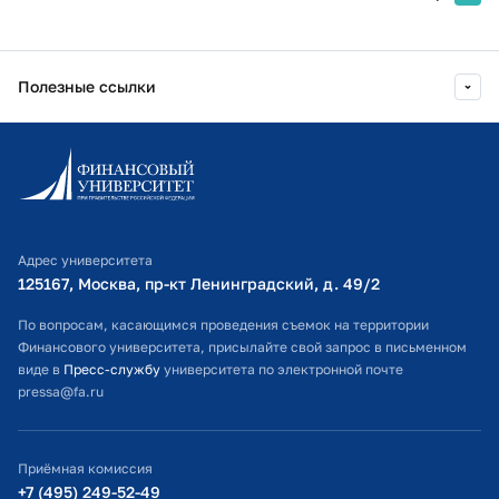
Полезные ссылки
Информационно-образовательный портал
Личный кабинет поступающего
Библиотечно-информационный комплекс
Адрес университета
Оплата обучения
125167, Москва, пр-кт Ленинградский, д. 49/2​
Расписание занятий
По вопросам, касающимся проведения съемок на территории
Финансового университета, присылайте свой запрос в письменном
Студенческий офис
виде в
Пресс-службу
университета по электронной почте
pressa@fa.ru
Официальный адрес электронной почты
ИТ-поддержка
Приёмная комиссия
Министерство просвещения РФ
+7 (495) 249-52-49