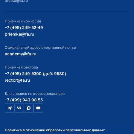
pressa@fa.ru
Официальный адрес электронной почты
ИТ-поддержка
Приёмная комиссия
Министерство просвещения РФ
+7 (495) 249-52-49
priemka@fa.ru
Министерство науки и высшего образования РФ
Официальный адрес электронной почты
academy@fa.ru
Приёмная ректора
+7 (495) 249-5300 (доб. 9580)
rector@fa.ru
Для справок по корреспонденции
+7 (499) 943 98 55
Политика в отношении обработки персональных данных