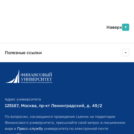
Наверх
Полезные ссылки
Информационно-образовательный портал
Личный кабинет поступающего
Библиотечно-информационный комплекс
Адрес университета
Оплата обучения
125167, Москва, пр-кт Ленинградский, д. 49/2​
Расписание занятий
По вопросам, касающимся проведения съемок на территории
Финансового университета, присылайте свой запрос в письменном
Студенческий офис
виде в
Пресс-службу
университета по электронной почте