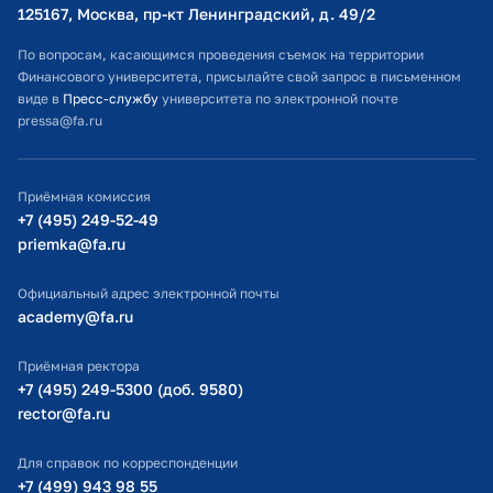
Оплата обучения
125167, Москва, пр-кт Ленинградский, д. 49/2​
Расписание занятий
По вопросам, касающимся проведения съемок на территории
Финансового университета, присылайте свой запрос в письменном
Студенческий офис
виде в
Пресс-службу
университета по электронной почте
pressa@fa.ru
Официальный адрес электронной почты
ИТ-поддержка
Приёмная комиссия
Министерство просвещения РФ
+7 (495) 249-52-49
priemka@fa.ru
Министерство науки и высшего образования РФ
Официальный адрес электронной почты
academy@fa.ru
Приёмная ректора
+7 (495) 249-5300 (доб. 9580)
rector@fa.ru
Для справок по корреспонденции
+7 (499) 943 98 55