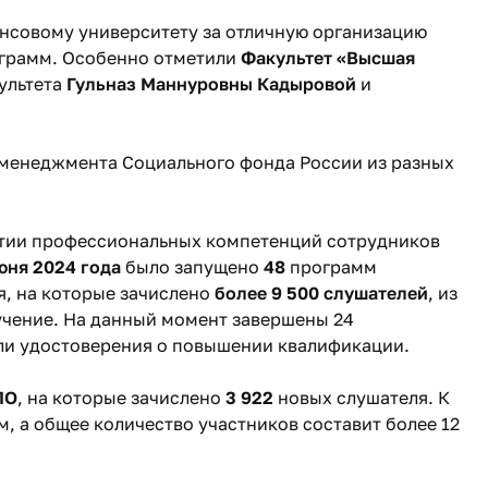
нсовому университету за отличную организацию
ограмм. Особенно отметили
Факультет «Высшая
ультета
Г
ульназ Маннуровны Кадыровой
и
п-менеджмента Социального фонда России из разных
итии профессиональных компетенций сотрудников
юня 2024 года
было запущено
48
программ
, на которые зачислено
более 9 500 слушателей
, из
чение. На данный момент завершены 24
ли удостоверения о повышении квалификации.
ПО
, на которые зачислено
3 922
новых слушателя. К
м, а общее количество участников составит более 12