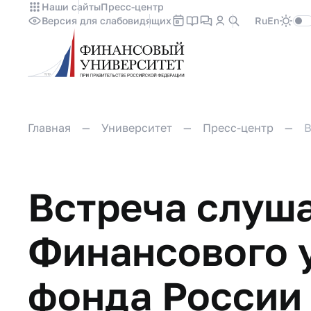
Наши сайты
Пресс-центр
Версия для слабовидящих
Ru
En
Главная
Университет
Пресс-центр
В
Встреча слуша
Финансового 
фонда России