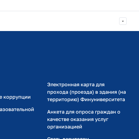
Министерство просвещения РФ
Министерство науки и высшего образования РФ
Электронная карта для
прохода (проезда) в здания (на
е коррупции
территорию) Финуниверситета
разовательной
Анкета для опроса граждан о
качестве оказания услуг
организацией