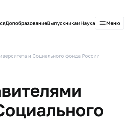
ся
Допобразование
Выпускникам
Наука
Меню
иверситета и Социального фонда России
авителями
Социального