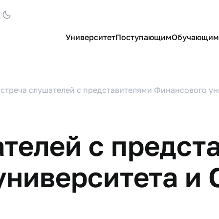
Университет
Поступающим
Обучающим
стреча слушателей с представителями Финансового ун
телей с предст
университета и 