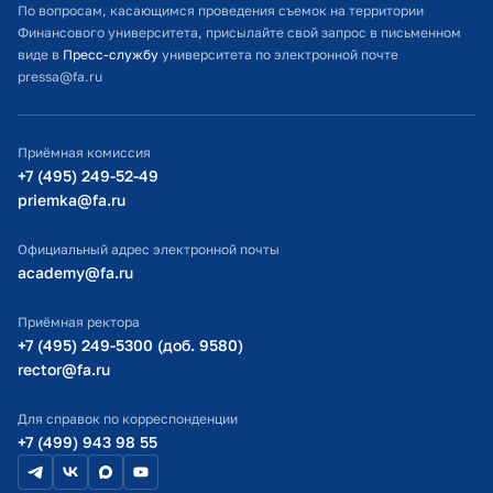
Расписание занятий
По вопросам, касающимся проведения съемок на территории
Финансового университета, присылайте свой запрос в письменном
Студенческий офис
виде в
Пресс-службу
университета по электронной почте
pressa@fa.ru
Официальный адрес электронной почты
ИТ-поддержка
Приёмная комиссия
Министерство просвещения РФ
+7 (495) 249-52-49
priemka@fa.ru
Министерство науки и высшего образования РФ
Официальный адрес электронной почты
academy@fa.ru
Приёмная ректора
+7 (495) 249-5300 (доб. 9580)
rector@fa.ru
Для справок по корреспонденции
+7 (499) 943 98 55