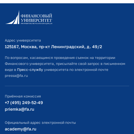
Информационно-образовательный портал
Личный кабинет поступающего
Библиотечно-информационный комплекс
Адрес университета
Оплата обучения
125167, Москва, пр-кт Ленинградский, д. 49/2​
Расписание занятий
По вопросам, касающимся проведения съемок на территории
Финансового университета, присылайте свой запрос в письменном
Студенческий офис
виде в
Пресс-службу
университета по электронной почте
pressa@fa.ru
Официальный адрес электронной почты
ИТ-поддержка
Приёмная комиссия
Министерство просвещения РФ
+7 (495) 249-52-49
priemka@fa.ru
Министерство науки и высшего образования РФ
Официальный адрес электронной почты
academy@fa.ru