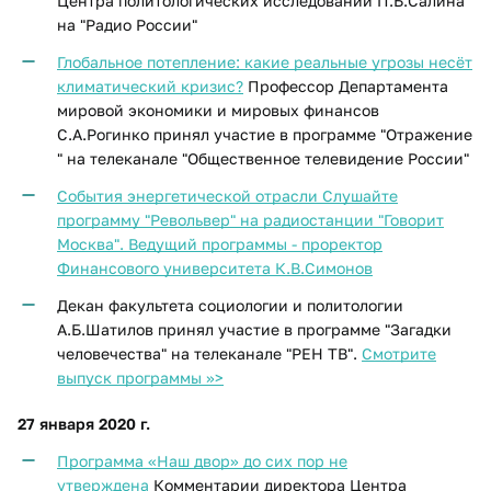
Центра политологических исследований П.Б.Салина
на "Радио России"
Глобальное потепление: какие реальные угрозы несёт
климатический кризис?
П
рофессор Департамента
мировой экономики и мировых финансов
С.А.Рогинко
принял участие в программе "Отражение
" на телеканале "Общественное телевидение России"
События энергетической отрасли
Слушайте
программу "Револьвер" на радиостанции "Говорит
Москва". Ведущий программы - проректор
Финансового университета К.В.Симонов
Декан факультета социологии и политологии
А.Б.Шатилов принял участие в программе "Загадки
человечества" на телеканале "РЕН ТВ".
Смотрите
выпуск программы >>>
27 января 2020 г.
Программа «Наш двор» до сих пор не
утверждена
Комментарии директора Центра