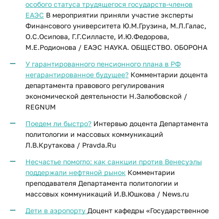
особого статуса трудящегося государств-членов
ЕАЭС
В мероприятии приняли участие эксперты
Финансового университета Ю.М.Грузина, М.Л.Галас,
О.С.Осипова, Г.Г.Силласте, И.Ю.Федорова,
М.Е.Родионова / ЕАЭС НАУКА. ОБЩЕСТВО. ОБОРОНА
У гарантированного пенсионного плана в РФ
негарантированное будущее?
Комментарии доцента
департамента правового регулирования
экономической деятельности Н.Залюбовской /
REGNUM
Поедем ли быстро?
Интервью доцента Департамента
политологии и массовых коммуникаций
Л.В.Крутакова / Pravda.Ru
Несчастье помогло: как санкции против Венесуэлы
поддержали нефтяной рынок
Комментарии
преподавателя Департамента политологии и
массовых коммуникаций И.В.Юшкова / News.ru
Дети в аэропорту
Доцент кафедры «Государственное