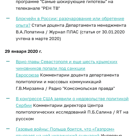
программе "Самые шокирующие гипотезы" на
телеканале "РЕН ТВ"
Блокчейн в России: разочарование или обретение
опыта?
Статья доцента Департамента менеджмента
В.А.Лопатина / Журнал ПЛАС (статья от 30.01.2020
учтена в марте 2020)
29 января 2020 г.
Врио главы Севастополя и еще шесть крымских
чиновников попали под санкции
Евросоюза
Комментарии доцента департамента
политологии и массовых коммуникаций
Г.В.Мирзаяна / Радио "Комсомольская правда"
В конгрессе США заявили о недовольстве политикой
Сербии
Комментарии директора Центра
политологических исследований П.Б.Салина / RT на
русском
Газовые войны: Польша боится, что «Газпром»
отыграет на ней украинский сценарий
Интервью