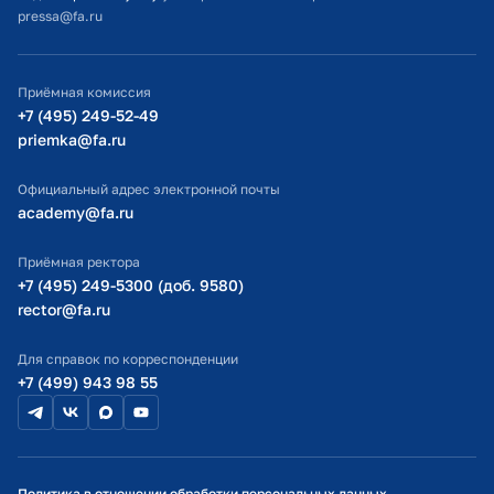
pressa@fa.ru
Официальный адрес электронной почты
ИТ-поддержка
Приёмная комиссия
Министерство просвещения РФ
+7 (495) 249-52-49
priemka@fa.ru
Министерство науки и высшего образования РФ
Официальный адрес электронной почты
academy@fa.ru
Приёмная ректора
+7 (495) 249-5300 (доб. 9580)
rector@fa.ru
Для справок по корреспонденции
+7 (499) 943 98 55
Политика в отношении обработки персональных данных