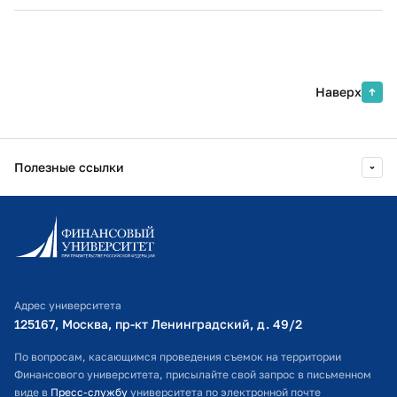
Наверх
Полезные ссылки
Информационно-образовательный портал
Личный кабинет поступающего
Библиотечно-информационный комплекс
Адрес университета
Оплата обучения
125167, Москва, пр-кт Ленинградский, д. 49/2​
Расписание занятий
По вопросам, касающимся проведения съемок на территории
Финансового университета, присылайте свой запрос в письменном
Студенческий офис
виде в
Пресс-службу
университета по электронной почте