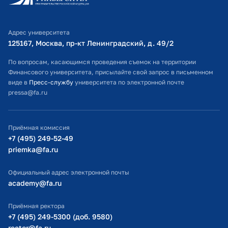
Личный кабинет поступающего
Библиотечно-информационный комплекс
Адрес университета
Оплата обучения
125167, Москва, пр-кт Ленинградский, д. 49/2​
Расписание занятий
По вопросам, касающимся проведения съемок на территории
Финансового университета, присылайте свой запрос в письменном
Студенческий офис
виде в
Пресс-службу
университета по электронной почте
pressa@fa.ru
Официальный адрес электронной почты
ИТ-поддержка
Приёмная комиссия
Министерство просвещения РФ
+7 (495) 249-52-49
priemka@fa.ru
Министерство науки и высшего образования РФ
Официальный адрес электронной почты
academy@fa.ru
Приёмная ректора
+7 (495) 249-5300 (доб. 9580)
rector@fa.ru