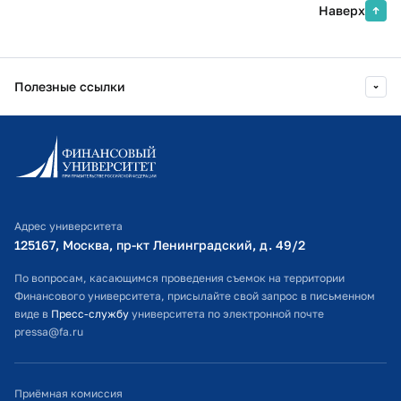
Наверх
Полезные ссылки
Информационно-образовательный портал
Личный кабинет поступающего
Библиотечно-информационный комплекс
Адрес университета
Оплата обучения
125167, Москва, пр-кт Ленинградский, д. 49/2​
Расписание занятий
По вопросам, касающимся проведения съемок на территории
Финансового университета, присылайте свой запрос в письменном
Студенческий офис
виде в
Пресс-службу
университета по электронной почте
pressa@fa.ru
Официальный адрес электронной почты
ИТ-поддержка
Приёмная комиссия