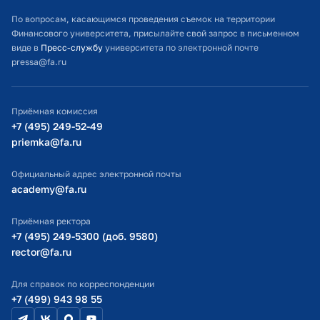
Расписание занятий
По вопросам, касающимся проведения съемок на территории
Финансового университета, присылайте свой запрос в письменном
Студенческий офис
виде в
Пресс-службу
университета по электронной почте
pressa@fa.ru
Официальный адрес электронной почты
ИТ-поддержка
Приёмная комиссия
Министерство просвещения РФ
+7 (495) 249-52-49
priemka@fa.ru
Министерство науки и высшего образования РФ
Официальный адрес электронной почты
academy@fa.ru
Приёмная ректора
+7 (495) 249-5300 (доб. 9580)
rector@fa.ru
Для справок по корреспонденции
+7 (499) 943 98 55