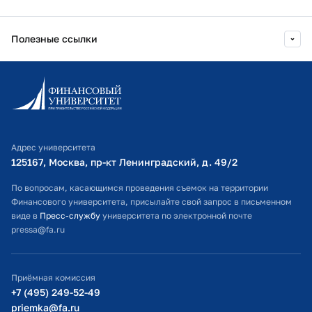
Полезные ссылки
Информационно-образовательный портал
Личный кабинет поступающего
Библиотечно-информационный комплекс
Адрес университета
Оплата обучения
125167, Москва, пр-кт Ленинградский, д. 49/2​
Расписание занятий
По вопросам, касающимся проведения съемок на территории
Финансового университета, присылайте свой запрос в письменном
Студенческий офис
виде в
Пресс-службу
университета по электронной почте
pressa@fa.ru
Официальный адрес электронной почты
ИТ-поддержка
Приёмная комиссия
Министерство просвещения РФ
+7 (495) 249-52-49
priemka@fa.ru