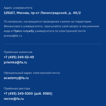
Библиотечно-информационный комплекс
Адрес университета
Оплата обучения
125167, Москва, пр-кт Ленинградский, д. 49/2​
Расписание занятий
По вопросам, касающимся проведения съемок на территории
Финансового университета, присылайте свой запрос в письменном
Студенческий офис
виде в
Пресс-службу
университета по электронной почте
pressa@fa.ru
Официальный адрес электронной почты
ИТ-поддержка
Приёмная комиссия
Министерство просвещения РФ
+7 (495) 249-52-49
priemka@fa.ru
Министерство науки и высшего образования РФ
Официальный адрес электронной почты
academy@fa.ru
Приёмная ректора
+7 (495) 249-5300 (доб. 9580)
rector@fa.ru