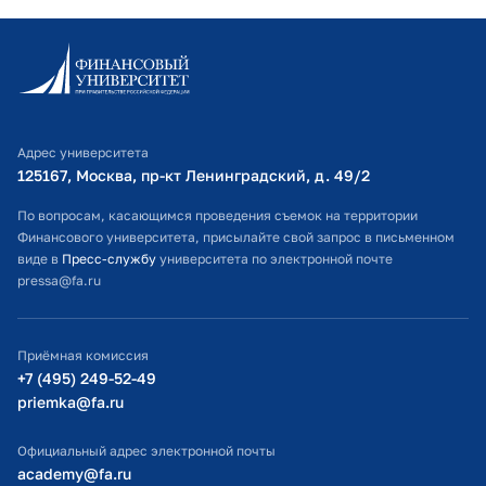
Информационно-образовательный портал
Личный кабинет поступающего
Библиотечно-информационный комплекс
Адрес университета
Оплата обучения
125167, Москва, пр-кт Ленинградский, д. 49/2​
Расписание занятий
По вопросам, касающимся проведения съемок на территории
Финансового университета, присылайте свой запрос в письменном
Студенческий офис
виде в
Пресс-службу
университета по электронной почте
pressa@fa.ru
Официальный адрес электронной почты
ИТ-поддержка
Приёмная комиссия
Министерство просвещения РФ
+7 (495) 249-52-49
priemka@fa.ru
Министерство науки и высшего образования РФ
Официальный адрес электронной почты
academy@fa.ru