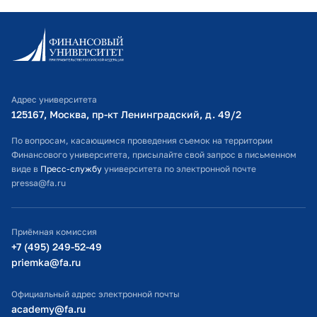
Информационно-образовательный портал
Личный кабинет поступающего
Библиотечно-информационный комплекс
Адрес университета
Оплата обучения
125167, Москва, пр-кт Ленинградский, д. 49/2​
Расписание занятий
По вопросам, касающимся проведения съемок на территории
Финансового университета, присылайте свой запрос в письменном
Студенческий офис
виде в
Пресс-службу
университета по электронной почте
pressa@fa.ru
Официальный адрес электронной почты
ИТ-поддержка
Приёмная комиссия
Министерство просвещения РФ
+7 (495) 249-52-49
priemka@fa.ru
Министерство науки и высшего образования РФ
Официальный адрес электронной почты
academy@fa.ru