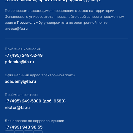
Расписание занятий
По вопросам, касающимся проведения съемок на территории
Финансового университета, присылайте свой запрос в письменном
Студенческий офис
виде в
Пресс-службу
университета по электронной почте
pressa@fa.ru
Официальный адрес электронной почты
ИТ-поддержка
Приёмная комиссия
Министерство просвещения РФ
+7 (495) 249-52-49
priemka@fa.ru
Министерство науки и высшего образования РФ
Официальный адрес электронной почты
academy@fa.ru
Приёмная ректора
+7 (495) 249-5300 (доб. 9580)
rector@fa.ru
Для справок по корреспонденции
+7 (499) 943 98 55